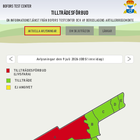
TILLTRÄDESFÖRBUD
EN INFORMATIONSTJÄNST FRÅN BOFORS TESTCENTER OCH A9 BERGSLAGENS ARTILLERIREGEMENTE
AKTUELLA AVLYSNINGAR
OM SKJUTFÄLTEN
LÄNKAR
Avlysningar den 9 juli 2026 (OBS! inte idag)
TILLTRÄDESFÖRBUD
(LIVSFARA)
TILLTRÄDE
EJ ANGIVET