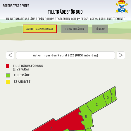
TILLTRÄDESFÖRBUD
EN INFORMATIONSTJÄNST FRÅN BOFORS TESTCENTER OCH A9 BERGSLAGENS ARTILLERIREGEMENTE
AKTUELLA AVLYSNINGAR
OM SKJUTFÄLTEN
LÄNKAR
Avlysningar den 7 april 2026 (OBS! inte idag)
TILLTRÄDESFÖRBUD
(LIVSFARA)
TILLTRÄDE
EJ ANGIVET